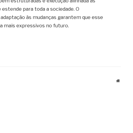
 bem estruturadas e execução alinhada às
e estende para toda a sociedade. O
 adaptação às mudanças garantem que esse
a mais expressivos no futuro.
Website