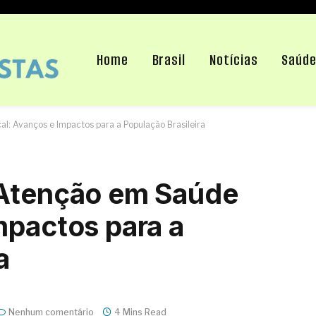
Home
Brasil
Notícias
Saúd
l: Avanços e Impactos para a População Brasileira
 Atenção em Saúde
mpactos para a
a
Nenhum comentário
4 Mins Read