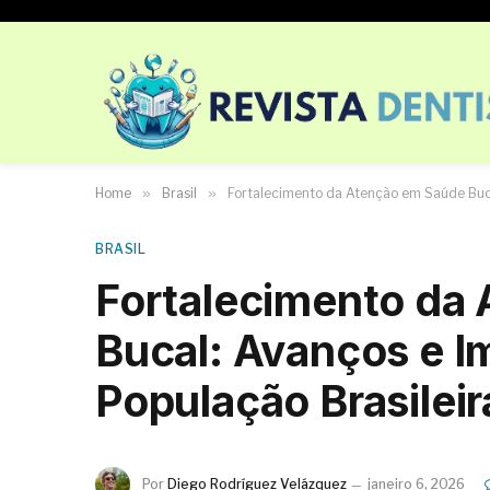
Home
»
Brasil
»
Fortalecimento da Atenção em Saúde Buca
BRASIL
Fortalecimento da
Bucal: Avanços e I
População Brasileir
Por
Diego Rodríguez Velázquez
janeiro 6, 2026