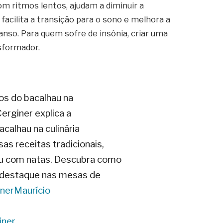
m ritmos lentos, ajudam a diminuir a
 facilita a transição para o sono e melhora a
anso. Para quem sofre de insônia, criar uma
sformador.
os do bacalhau na
erginer explica a
acalhau na culinária
as receitas tradicionais,
au com natas. Descubra como
e destaque nas mesas de
nerMaurício
iner