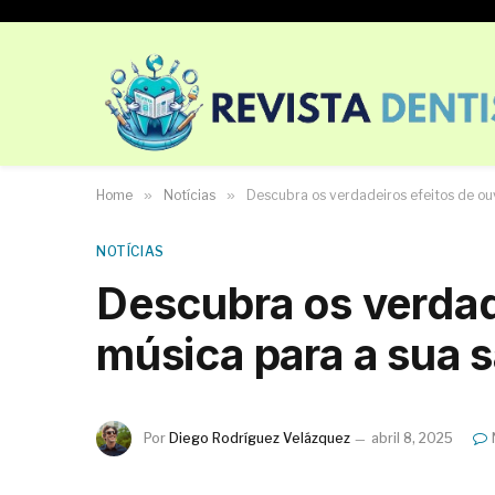
Home
»
Notícias
»
Descubra os verdadeiros efeitos de ou
NOTÍCIAS
Descubra os verdade
música para a sua 
Por
Diego Rodríguez Velázquez
abril 8, 2025