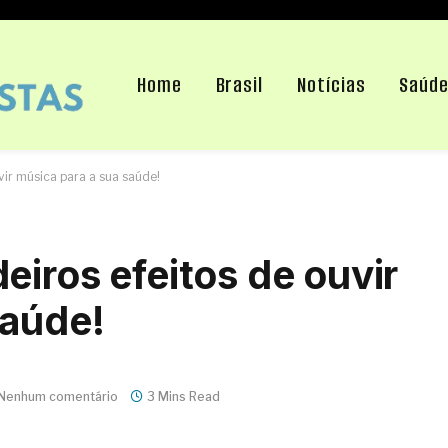
Home
Brasil
Notícias
Saúd
vir música para a sua saúde!
iros efeitos de ouvir
saúde!
Nenhum comentário
3 Mins Read