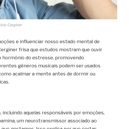
ício Cerginer
oções e influenciar nosso estado mental de
Cerginer frisa que estudos mostram que ouvir
l, o hormônio do estresse, promovendo
ferentes gêneros musicais podem ser usados
, como acalmar a mente antes de dormir ou
icas.
o, incluindo aquelas responsáveis por emoções,
pamina, um neurotransmissor associado ao
que gostamos. Isso explica por que certas