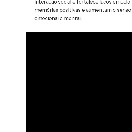
interação social e fortalece laços emoc
memórias positivas e aumentam o senso d
emocional e mental.