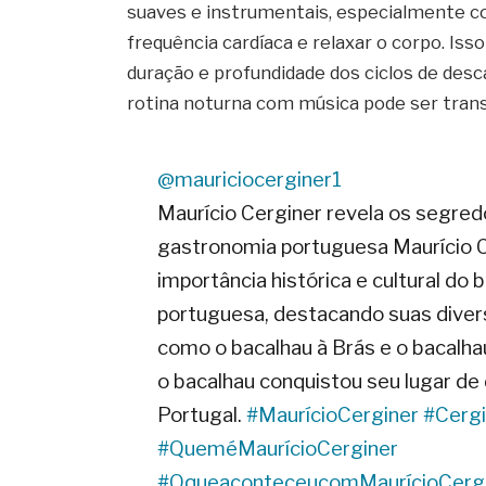
suaves e instrumentais, especialmente co
frequência cardíaca e relaxar o corpo. Isso
duração e profundidade dos ciclos de desc
rotina noturna com música pode ser tran
@mauriciocerginer1
Maurício Cerginer revela os segred
gastronomia portuguesa Maurício C
importância histórica e cultural do b
portuguesa, destacando suas divers
como o bacalhau à Brás e o bacalh
o bacalhau conquistou seu lugar d
Portugal.
#MaurícioCerginer
#Cergi
#QueméMaurícioCerginer
#OqueaconteceucomMaurícioCerg